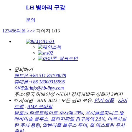
LH 병아리 구강
문의
1
2
3
4
5
6
다음 >
>>
페이지 1/13
문의하기
핸드폰:
+86 311 85190078
휴대폰:
+86 18000315995
이메일:
info@hb-lhyy.com
주소:
중국 허베이성 신러시 경제개발구 싱화가 3번지
© 저작권 - 2019-2022 : 모든 권리 보유.
인기 상품
-
사이
트맵
-
AMP 모바일
틸로신 타르트레이트 주사제 20%
,
옥시클로자니드 및
레바미솔 볼루스
,
프라지콴텔 경구용액 2.5%
,
아목시실
린 주사 용량
,
알벤다졸 볼루스 투여
,
철 덱스트란 주사
용량
,