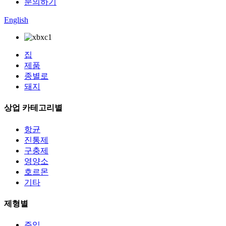
문의하기
English
집
제품
종별로
돼지
상업 카테고리별
항균
진통제
구충제
영양소
호르몬
기타
제형별
주입