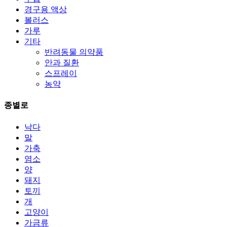
경구용 액상
볼러스
가루
기타
반려동물 의약품
안과 질환
스프레이
농약
종별로
낙다
말
가축
염소
양
돼지
토끼
개
고양이
가금류