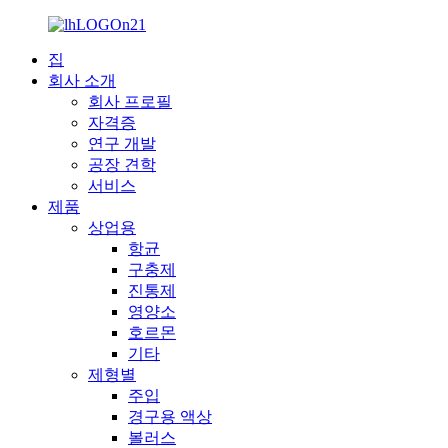
집
회사 소개
회사 프로필
자격증
연구 개발
공장 견학
서비스
제품
상업용
항균
구충제
진통제
영양소
호르몬
기타
제형별
주입
경구용 액상
볼러스