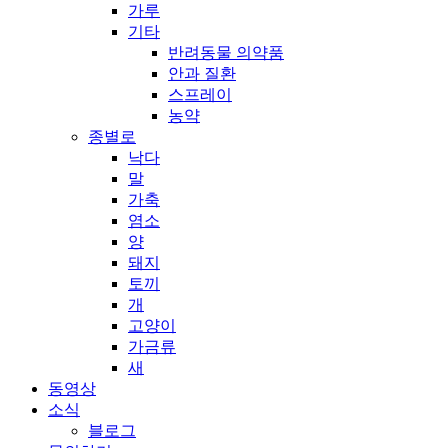
가루
기타
반려동물 의약품
안과 질환
스프레이
농약
종별로
낙다
말
가축
염소
양
돼지
토끼
개
고양이
가금류
새
동영상
소식
블로그