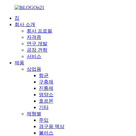
집
회사 소개
회사 프로필
자격증
연구 개발
공장 견학
서비스
제품
상업용
항균
구충제
진통제
영양소
호르몬
기타
제형별
주입
경구용 액상
볼러스