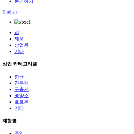
문의하기
English
집
제품
상업용
기타
상업 카테고리별
항균
진통제
구충제
영양소
호르몬
기타
제형별
주입