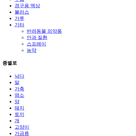
경구용 액상
볼러스
가루
기타
반려동물 의약품
안과 질환
스프레이
농약
종별로
낙다
말
가축
염소
양
돼지
토끼
개
고양이
가금류