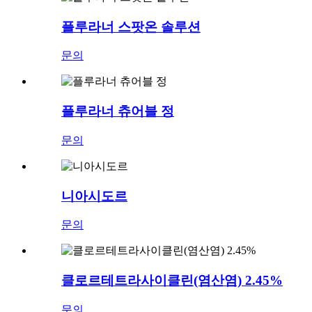
플루라너 스팟온 솔루션
문의
플루라너 츄어블 정
문의
니아시도르
문의
클로르테트라사이클린(염산염) 2.45%
문의