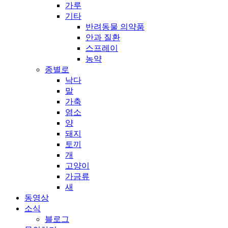
가루
기타
반려동물 의약품
안과 질환
스프레이
농약
종별로
낙다
말
가축
염소
양
돼지
토끼
개
고양이
가금류
새
동영상
소식
블로그