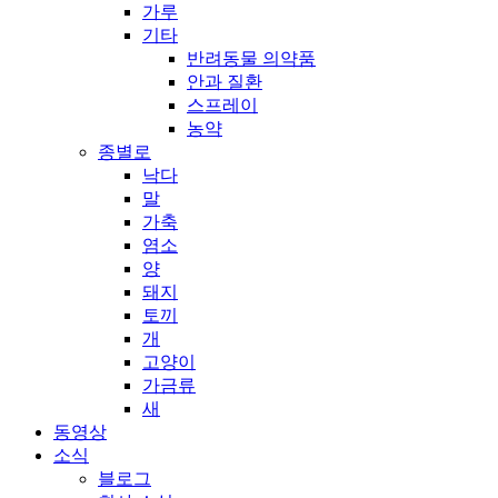
가루
기타
반려동물 의약품
안과 질환
스프레이
농약
종별로
낙다
말
가축
염소
양
돼지
토끼
개
고양이
가금류
새
동영상
소식
블로그