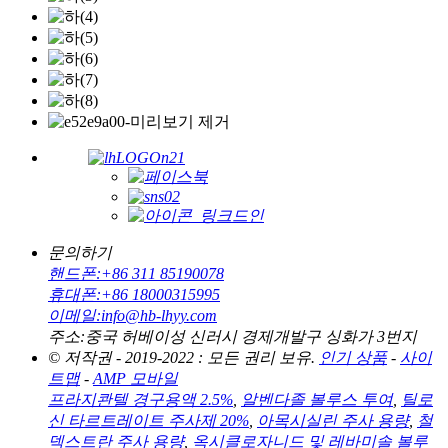
문의하기
핸드폰:
+86 311 85190078
휴대폰:
+86 18000315995
이메일:
info@hb-lhyy.com
주소:
중국 허베이성 신러시 경제개발구 싱화가 3번지
© 저작권 - 2019-2022 : 모든 권리 보유.
인기 상품
-
사이
트맵
-
AMP 모바일
프라지콴텔 경구용액 2.5%
,
알벤다졸 볼루스 투여
,
틸로
신 타르트레이트 주사제 20%
,
아목시실린 주사 용량
,
철
덱스트란 주사 용량
,
옥시클로자니드 및 레바미솔 볼루