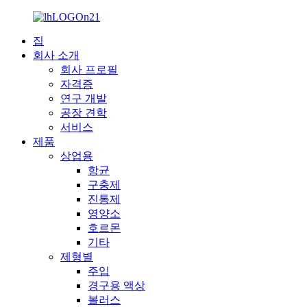
집
회사 소개
회사 프로필
자격증
연구 개발
공장 견학
서비스
제품
상업용
항균
구충제
진통제
영양소
호르몬
기타
제형별
주입
경구용 액상
볼러스